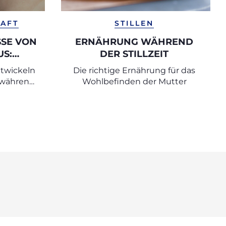
AFT
STILLEN
E VON E
ERNÄHRUNG WÄHREND
: T
DER STILLZEIT
SW
twickeln
Die richtige Ernährung für das
 während
Wohlbefinden der Mutter
aft