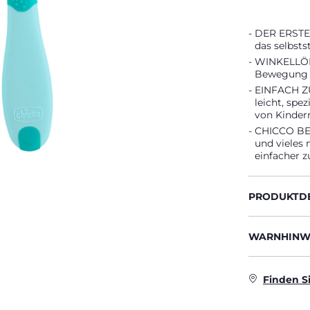
DER ERSTE 
das selbsts
WINKELLÖFF
Bewegung d
EINFACH ZU
leicht, spe
von Kinder
CHICCO BEI
und vieles 
einfacher z
PRODUKTDE
WARNHINWE
Finden S