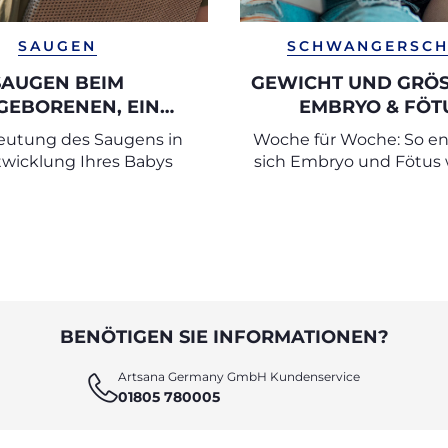
SAUGEN
SCHWANGERSCH
SAUGEN BEIM
GEWICHT UND GRÖSS
GEBORENEN, EIN
MBRYO & FÖTUS
TROST
ABELLEN NACH S
eutung des Saugens in
Woche für Woche: So en
twicklung Ihres Babys
sich Embryo und Fötus
der Schwangersch
BENÖTIGEN SIE INFORMATIONEN?
Artsana Germany GmbH Kundenservice
01805 780005