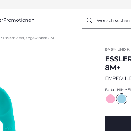
er
Promotionen
Wonach suchen 
Esslernlöffel, angewinkelt 8M+
BABY- UND K
ESSLE
8M+
EMPFOHLE
Farbe:
HIMME