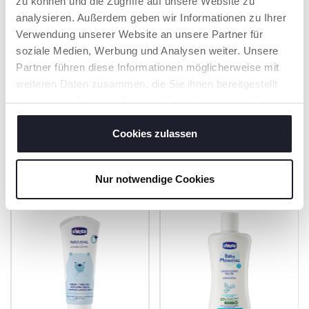
zu können und die Zugriffe auf unsere Website zu
FLASCHEN
analysieren. Außerdem geben wir Informationen zu Ihrer
Hergestellt aus 100%
Verwendung unserer Website an unsere Partner für
recyceltem Kunststoff
und vollständig
soziale Medien, Werbung und Analysen weiter. Unsere
recycelbar.
Partner führen diese Informationen möglicherweise mit
weiteren Daten zusammen, die Sie ihnen bereitgestellt
haben oder die sie im Rahmen Ihrer Nutzung der Dienste
gesammelt haben.
Cookies zulassen
PRODUKTE, DIE SIE INTERESSIEREN
KÖNNTEN
Nur notwendige Cookies