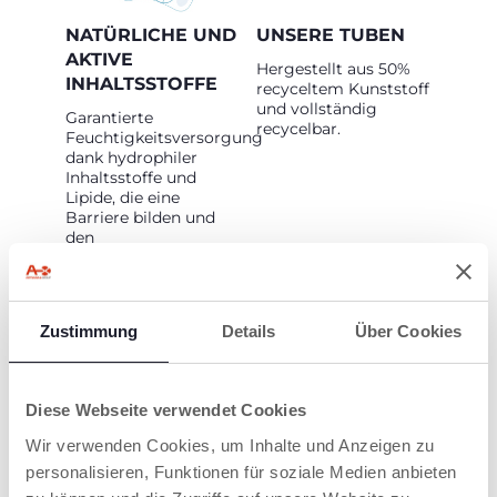
NATÜRLICHE UND
UNSERE TUBEN
AKTIVE
Hergestellt aus 50%
INHALTSSTOFFE
recyceltem Kunststoff
und vollständig
Garantierte
recycelbar.
Feuchtigkeitsversorgung
dank hydrophiler
Inhaltsstoffe und
Lipide, die eine
Barriere bilden und
den
Feuchtigkeitsverlust
der Haut reduzieren.
Zustimmung
Details
Über Cookies
Diese Webseite verwendet Cookies
Wir verwenden Cookies, um Inhalte und Anzeigen zu
personalisieren, Funktionen für soziale Medien anbieten
UNSERE