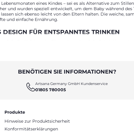
n Lebensmonaten eines Kindes – sei es als Alternative zum Still
cher und wurden speziell entwickelt, um dem Baby während des 
lassen sich ebenso leicht von den Eltern halten. Die weiche, sa
fte und einfache Ernährung.
 DESIGN FÜR ENTSPANNTES TRINKEN
l auf die Bedürfnisse der Eltern als auch auf die Entwicklung d
hwankungen. Die ergonomische Form sorgt für eine einfache Ha
ieten ein besonders natürliches Trinkerlebnis. Ihr symmetrische
r Saugreflex unterstützt wird. Dank der Equilibrium Membrane, e
minimiert und für mehr Wohlbefinden während und nach der Mahlze
re Nutzung, während der abschraubbare Boden eine gründliche R
BENÖTIGEN SIE INFORMATIONEN?
Artsana Germany GmbH Kundenservice
HEIT
01805 780005
behör für Babyflaschen, darunter: • Ersatzsauger in verschiede
ch für Babybrei eignen • Reinigungszubehör wie Flaschenbürste
ygienisch und schonend mit Dampf reinigen • Flaschenwärmer, i
en Mit den Babyflaschen und dem passenden Zubehör von Chicc
Produkte
Hinweise zur Produktsicherheit
Konformitätserklärungen