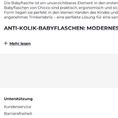
Die Babyflasche ist ein unverzichtbares Element in den erste
Babyflaschen von Chicco sind praktisch, ergonomisch und si
Form liegen sie perfekt in den kleinen Händen des Kindes und 
angenehmes Trinkerlebnis – eine perfekte Lösung für eine san
ANTI-KOLIK-BABYFLASCHEN: MODERNES
Chicco bietet eine breite Auswahl an Babyflaschen, die sowoh
hitzebeständig und widerstandsfähig gegenüber Temperatursc
Mehr lesen
biofunktionalen Anti-Kolik-Babyflaschen der PERFECT 5 Serie b
und passt sich optimal an den Mund des Babys an, wodurch de
während des Trinkens reduziert, was das Risiko von Koliken 
Tropfschutzdeckel gewährleisten eine hygienische und siche
Flaschenbürste – ermöglicht.
FLASCHENZUBEHÖR FÜR JEDE GELEGEN
Chicco bietet ein umfangreiches Sortiment an praktischem Zu
unterwegs • Wiederverwendbare Vorratsbehälter, die sich au
Milchresten • Sterilisatoren, die Babyflaschen und Sauger h
Säuglingsnahrung oder Brei schnell und schonend zu erwärm
Unterstützung
dich!
Kundenservice
Barrierefreiheit