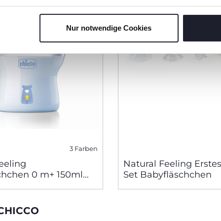
Nur notwendige Cookies
3 Farben
eeling
Natural Feeling Erstes
chchen 0 m+ 150ml
Set Babyfläschchen
r Fluss
CHICCO