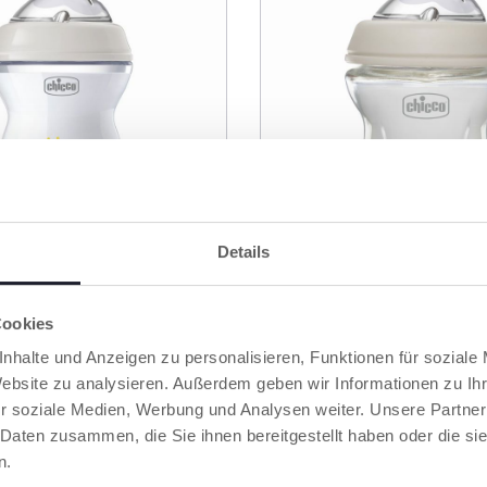
Details
3 Farben
Cookies
eeling
Babyfläschchen Natur
chchen 2 M+ 250 ml
Feeling aus Glas, 150 
nhalte und Anzeigen zu personalisieren, Funktionen für soziale
 Fluss
normaler Fluss, 0M+
Website zu analysieren. Außerdem geben wir Informationen zu I
r soziale Medien, Werbung und Analysen weiter. Unsere Partner
 Daten zusammen, die Sie ihnen bereitgestellt haben oder die s
n.