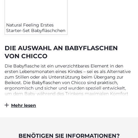
Natural Feeling Erstes
Starter-Set Babyfläschchen
DIE AUSWAHL AN BABYFLASCHEN
VON CHICCO
Die Babyflasche ist ein unverzichtbares Element in den
ersten Lebensmonaten eines Kindes – sei es als Alternative
zum Stillen oder als Unterstützung beim Übergang zur
Beikost. Die Babyflaschen von Chicco sind praktisch,
ergonomisch und sicher und wurden speziell entwickelt,
um dem Baby während des Trinkens maximalen Komfort
zu bieten. Dank ihrer idealen Form liegen sie perfekt in den
kleinen Händen des Kindes und lassen sich ebenso leicht
Mehr lesen
von den Eltern halten. Die weiche, samtige
Saugeroberfläche sorgt für ein natürliches und
angenehmes Trinkerlebnis – eine perfekte Lösung für eine
sanfte und einfache Ernährung.
BENÖTIGEN SIE INFORMATIONEN?