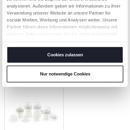
analysieren. Außerdem geben wir Informationen zu Ihrer
Verwendung unserer Website an unsere Partner für
soziale Medien, Werbung und Analysen weiter. Unsere
Partner führen diese Informationen möglicherweise mit
weiteren Daten zusammen, die Sie ihnen bereitgestellt
haben oder die sie im Rahmen Ihrer Nutzung der Dienste
gesammelt haben.
Cookies zulassen
+ FARBEN
Babyfläschchen Natural
Natural Feeling
Feeling aus Glas, 150 ml,
Babyfläschchen 0 m+
Nur notwendige Cookies
normaler Fluss, 0M+
150ml langsamer Fluss