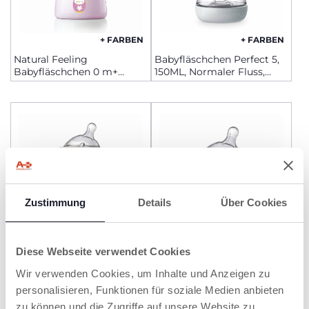
+ FARBEN
+ FARBEN
Natural Feeling
Babyfläschchen Perfect 5,
Babyfläschchen 0 m+
150ML, Normaler Fluss,
150ml langsamer Fluss
Silikon
Zustimmung
Details
Über Cookies
+ FARBEN
Diese Webseite verwendet Cookies
Babyfläschchen
Natural Feeling
Wir verwenden Cookies, um Inhalte und Anzeigen zu
Naturalfeeling aus Glas, 250
Babyfläschchen 0 m+
ml, normaler Fluss, 0 m+
150ml langsamer Fluss
personalisieren, Funktionen für soziale Medien anbieten
zu können und die Zugriffe auf unsere Website zu