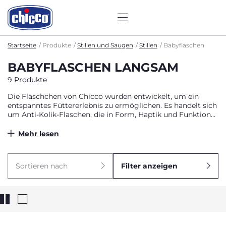
Startseite
Produkte
Stillen und Saugen
Stillen
Babyflaschen
BABYFLASCHEN LANGSAM
9 Produkte
Die Fläschchen von Chicco wurden entwickelt, um ein
entspanntes Füttererlebnis zu ermöglichen. Es handelt sich
um Anti-Kolik-Flaschen, die in Form, Haptik und Funktion
dem Stillen nachempfunden sind. Wählen Sie aus den
vielen Modellen die richtige Lösung für die Bedürfnisse
Mehr lesen
Ihres Kindes.
Sortieren nach
Filter anzeigen