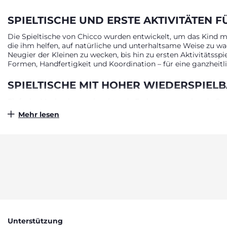
SPIELTISCHE UND ERSTE AKTIVITÄTEN F
Die Spieltische von Chicco wurden entwickelt, um das Kind mit
die ihm helfen, auf natürliche und unterhaltsame Weise zu wach
Neugier der Kleinen zu wecken, bis hin zu ersten Aktivitätssp
Formen, Handfertigkeit und Koordination – für eine ganzheitl
SPIELTISCHE MIT HOHER WIEDERSPIEL
Einfache Mechanismen, leuchtende Farben, ansprechende Geräu
Anreize und Spaß für die Neugier der Kleinen. Sie wurden spe
Mehr lesen
Diese Produkte zeichnen sich durch ihre große Vielseitigkeit a
während der gesamten frühen Kindheit und bieten immer neue
INTERAKTIVE SPIELTISCHE FÜR MUSIKA
Die Spieltische und ersten Aktivitäten von Chicco fördern das
Geräusche und Melodien wiedergeben, fördern die musikalisch
die Hand-Auge-Koordination und bieten interaktive Anreize für 
nachzuahmen – von der Küche bis zur Gartenarbeit. Das umfan
gerecht zu werden – mit einer Vielzahl von pädagogischen Prod
Unterstützung