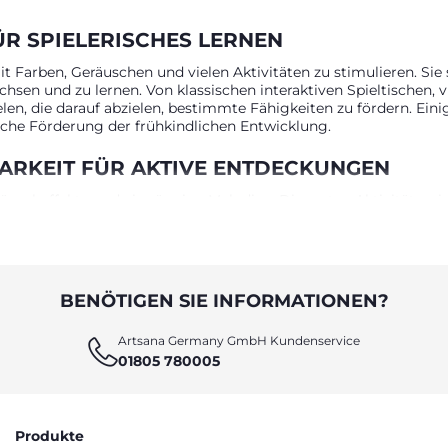
ÜR SPIELERISCHES LERNEN
 Farben, Geräuschen und vielen Aktivitäten zu stimulieren. Sie 
sen und zu lernen. Von klassischen interaktiven Spieltischen, vi
ielen, die darauf abzielen, bestimmte Fähigkeiten zu fördern. Ei
iche Förderung der frühkindlichen Entwicklung.
BARKEIT FÜR AKTIVE ENTDECKUNGEN
scheffekte und eingängige Melodien: Die ersten Aktivitätsspiel
ziell entwickelt, um dem Kind die Grundlagen des Lernens zu ve
us: Die einzige Spielregel ist die Fantasie des Kindes. Dank ihre
 Möglichkeiten zur spielerischen Entwicklung.
LISCHE SENSIBILITÄT, KOORDINATION UN
BENÖTIGEN SIE INFORMATIONEN?
 Wachstum durch gezielte Anreize, die helfen, bestimmte Lernfäh
Artsana Germany GmbH Kundenservice
e Sensibilität des Kindes und machen es früh mit verschiedenen
01805 780005
aktive Freizeitaktivitäten. Spieltische mit Alltagsbezug ermögli
greiche Sortiment von Chicco ist darauf ausgelegt, den Bedürf
ukten, die spielerisches Lernen fördern, sowohl alleine als auc
Produkte