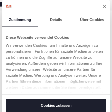
Zustimmung
Details
Über Cookies
Diese Webseite verwendet Cookies
Wir verwenden Cookies, um Inhalte und Anzeigen zu
personalisieren, Funktionen für soziale Medien anbieten
zu können und die Zugriffe auf unsere Website zu
analysieren. Außerdem geben wir Informationen zu Ihrer
Verwendung unserer Website an unsere Partner für
+ FARBEN
+ FARBEN
soziale Medien, Werbung und Analysen weiter. Unsere
Hygiene Kulturtasche
Hygiene Kulturtasche
Partner führen diese Informationen möglicherweise mit
weiteren Daten zusammen, die Sie ihnen bereitgestellt
haben oder die sie im Rahmen Ihrer Nutzung der Dienste
gesammelt haben.
Cookies zulassen