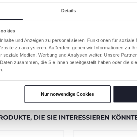
SCHLUCKEN, KAUVORGANG
und LAUTBILDUNG.
Details
Der anatomisch-funktionale
Chicco PhysioForma®
Schnuller kann in diesem
Cookies
Prozess eine wichtige Rolle
nhalte und Anzeigen zu personalisieren, Funktionen für soziale
spielen. Er fördert die
gesunde Entwicklung des
Website zu analysieren. Außerdem geben wir Informationen zu I
Mundraums, indem er die
r soziale Medien, Werbung und Analysen weiter. Unsere Partner
Zunge in die richtige Position
 Daten zusammen, die Sie ihnen bereitgestellt haben oder die s
bringt. Dadurch wird das
harmonische Wachstum des
n.
Gaumens unterstützt und
dessen natürliche Stimulation
begünstigt.
Nur notwendige Cookies
RODUKTE, DIE SIE INTERESSIEREN KÖNNT