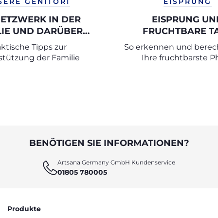
SERE GENITORI
EISPRUNG
NETZWERK IN DER
EISPRUNG UN
LIE UND DARÜBER
FRUCHTBARE T
NAUS AUFBAUEN
aktische Tipps zur
So erkennen und berec
stützung der Familie
Ihre fruchtbarste P
BENÖTIGEN SIE INFORMATIONEN?
Artsana Germany GmbH Kundenservice
01805 780005
Produkte