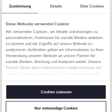
ALLES BEGINNT
PHYSIOFORMA®
Zustimmung
Details
Über Cookies
HIER.
GIBT ES NUR BEI
CHICCO
Die Chicco
PhysioForma
PhysioForma® ist die
Diese Webseite verwendet Cookies
Schnuller fördern alle
exklusive anatomisch-
lebenswichtigen
funktionale Form aller
Wir verwenden Cookies, um Inhalte und Anzeigen zu
Mundfunktionen für
Chicco Schnuller. Sie
personalisieren, Funktionen für soziale Medien anbieten
ein gesundes
wurde entwickelt, um
Wachstum: SAUGEN,
zu können und die Zugriffe auf unsere Website zu
alle lebenswichtigen
ATMEN, SCHLUCKEN,
Mundfunktionen
analysieren. Außerdem geben wir Informationen zu Ihrer
KAUEN, SPRECHEN.
während des nicht-
Verwendung unserer Website an unsere Partner für
nährenden Saugens
soziale Medien, Werbung und Analysen weiter. Unsere
optimal zu fördern
und die natürliche
Partner führen diese Informationen möglicherweise mit
Position der Zunge
weiteren Daten zusammen, die Sie ihnen bereitgestellt
hoch am Gaumen zu
haben oder die sie im Rahmen Ihrer Nutzung der Dienste
unterstützen.
gesammelt haben.
Cookies zulassen
MEHR ERFAHREN
Nur notwendige Cookies