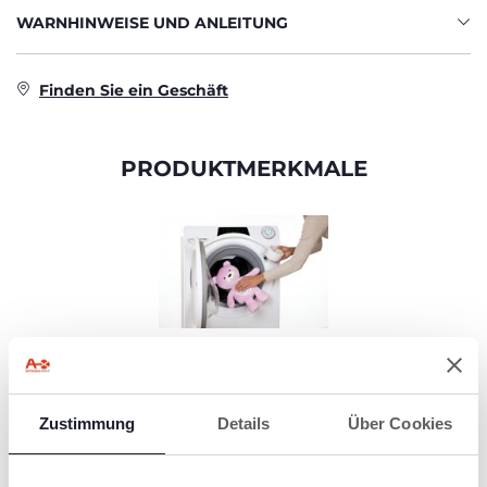
WARNHINWEISE UND ANLEITUNG
Finden Sie ein Geschäft
PRODUKTMERKMALE
WEICH UND
WASCHBAR
First Dreams Baby
Zustimmung
Details
Über Cookies
Bear ist aus
hochwertigem,
weichem Material
gefertigt und enthält