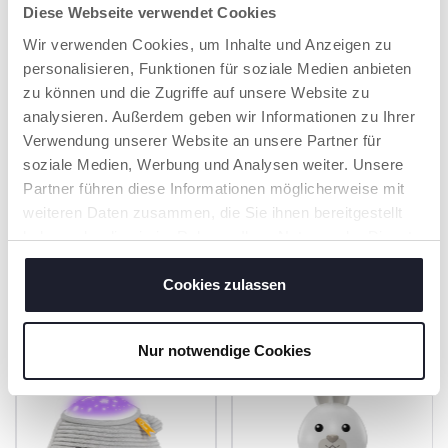
Diese Webseite verwendet Cookies
Teile aus weichem
Kunststoff. Er lässt
Wir verwenden Cookies, um Inhalte und Anzeigen zu
sich dank des
personalisieren, Funktionen für soziale Medien anbieten
abnehmbaren
elektronischen Teils
zu können und die Zugriffe auf unsere Website zu
einfach in der
analysieren. Außerdem geben wir Informationen zu Ihrer
Waschmaschine
Verwendung unserer Website an unsere Partner für
reinigen.
soziale Medien, Werbung und Analysen weiter. Unsere
Partner führen diese Informationen möglicherweise mit
weiteren Daten zusammen, die Sie ihnen bereitgestellt
haben oder die sie im Rahmen Ihrer Nutzung der Dienste
PRODUKTE, DIE SIE INTERESSIEREN
gesammelt haben.
Cookies zulassen
KÖNNTEN
Nur notwendige Cookies