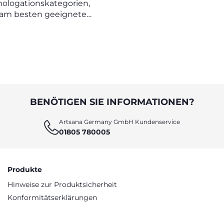
ologationskategorien,
TOKINDERSITZ
am besten geeigneten
ersitz auszuwählen
BENÖTIGEN SIE INFORMATIONEN?
Artsana Germany GmbH Kundenservice
01805 780005
Produkte
Hinweise zur Produktsicherheit
Konformitätserklärungen