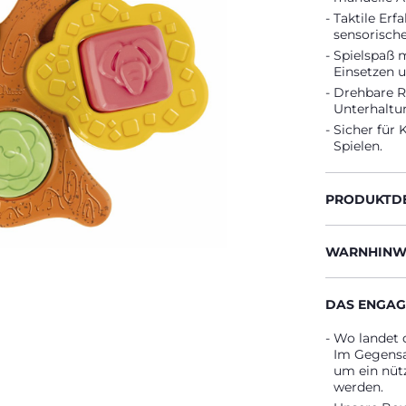
Taktile Er
sensorisch
Spielspaß 
Einsetzen u
Drehbare Ri
Unterhaltu
Sicher für 
Spielen.
PRODUKTDE
WARNHINWE
DAS ENGAG
Wo landet 
Im Gegensat
um ein nütz
werden.