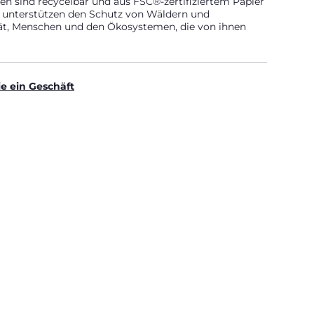
n sind recycelbar und aus FSC®-zertifiziertem Papier
t, unterstützen den Schutz von Wäldern und
tät, Menschen und den Ökosystemen, die von ihnen
ie ein Geschäft