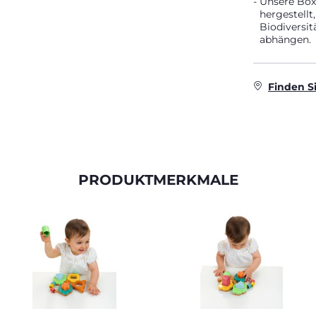
Unsere Boxe
hergestell
Biodiversi
abhängen.
Finden S
PRODUKTMERKMALE