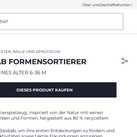
Über uns
Geschäfte
Kontakt
Sie?
TÄTEN, BÄLLE UND SPIELTISCHE
B FORMENSORTIERER
NES ALTER 6-36 M
DIESES PRODUKT KAUFEN
erspielzeug, inspiriert von der Natur mit seinen
rben und Formen, hergestellt aus 80 % recyceltem
 Baobab, um ihre ersten Entdeckungen zu fördern und
ktivitäten sowie taktile Erkundungen anzuregen.