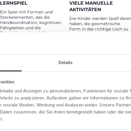
LERNSPIEL
VIELE MANUELLE
AKTIVITÄTEN
Ein Spiel mit Formen und
Steckelementen, das die
Die Kinder werden Spaß dara
Handkoordination, kognitiven
haben, die geometrische
Fähigkeiten und die
Form in das richtige Loch zu
Entwicklung der taktilen
stecken; außerdem können si
Fertigkeiten fördert, dank der
die erhabenen Tiere erkennen,
4 geometrischen Formen, 3
die rotierenden Ringe
gleitenden Ringen und den
bewegen und die Texturen de
Texturen des Baums.
Baums ertasten.
Details
Cookies
RODUKTE, DIE SIE INTERESSIEREN KÖNNT
nhalte und Anzeigen zu personalisieren, Funktionen für soziale
Website zu analysieren. Außerdem geben wir Informationen zu I
r soziale Medien, Werbung und Analysen weiter. Unsere Partner
 Daten zusammen, die Sie ihnen bereitgestellt haben oder die s
n.