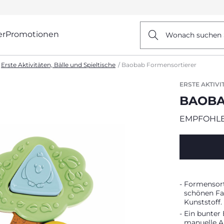
er
Promotionen
Wonach suchen 
Erste Aktivitäten, Bälle und Spieltische
Baobab Formensortierer
ERSTE AKTIVI
BAOBA
EMPFOHLE
Formensorti
schönen Fa
Kunststoff.
Ein bunter
manuelle A