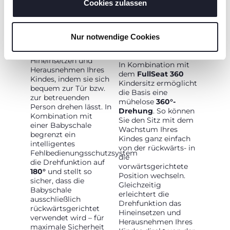
Cookies zulassen
EASY-BOARDING-
360°-FLEXIBILITÄT
SYSTEM
FÜR JEDE
Nur notwendige Cookies
ENTWICKLUNGSP
Die
360°-Drehbasis
HASE
erleichtert das
Hineinsetzen und
In Kombination mit
Herausnehmen Ihres
dem
FullSeat 360
Kindes, indem sie sich
Kindersitz ermöglicht
bequem zur Tür bzw.
die Basis eine
zur betreuenden
mühelose
360°-
Person drehen lässt. In
Drehung
. So können
Kombination mit
Sie den Sitz mit dem
einer Babyschale
Wachstum Ihres
begrenzt ein
Kindes ganz einfach
intelligentes
von der rückwärts- in
Fehlbedienungsschutzsystem
die
die Drehfunktion auf
vorwärtsgerichtete
180°
und stellt so
Position wechseln.
sicher, dass die
Gleichzeitig
Babyschale
erleichtert die
ausschließlich
Drehfunktion das
rückwärtsgerichtet
Hineinsetzen und
verwendet wird – für
Herausnehmen Ihres
maximale Sicherheit