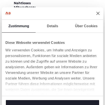
Nahtloses
Mitwachsen:
Wenn Ihr Kind größer
wird, nutzen Sie
einfach dieselbe Basis
weiter und klicken den
Zustimmung
Details
Über Cookies
FullSeat 360 auf.
Dieser wächst mit
Ihrem Kind bis zu
einer Körpergröße
Diese Webseite verwendet Cookies
von 150 cm mit. Ab
100 cm (ca. 4 Jahre)
Wir verwenden Cookies, um Inhalte und Anzeigen zu
wird er zu einer
personalisieren, Funktionen für soziale Medien anbieten
vollwertigen
zu können und die Zugriffe auf unsere Website zu
Sitzerhöhung, die für
größere Kinder ohne
analysieren. Außerdem geben wir Informationen zu Ihrer
Basis verwendet
Verwendung unserer Website an unsere Partner für
werden kann.
soziale Medien, Werbung und Analysen weiter. Unsere
Partner führen diese Informationen möglicherweise mit
weiteren Daten zusammen, die Sie ihnen bereitgestellt
haben oder die sie im Rahmen Ihrer Nutzung der Dienste
gesammelt haben.